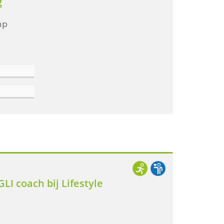
g
mp
LI coach bij Lifestyle