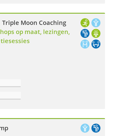
j Triple Moon Coaching
hops op maat, lezingen,
atiesessies
amp