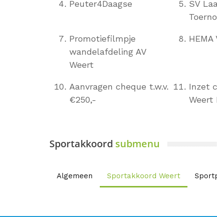
Peuter4Daagse
SV Laa
Toerno
Promotiefilmpje
HEMA 
wandelafdeling AV
Weert
Aanvragen cheque t.w.v.
Inzet 
€250,-
Weert 
Sportakkoord
submenu
Algemeen
Sportakkoord Weert
Sport