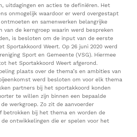
 uitdagingen en acties te definiëren. Het
ns onmogelijk waardoor er werd overgestapt
jl ontmoeten en samenwerken belangrijke
ggen van de kerngroep waarin werd bespreken
en, is besloten om de input van de eerste
et Sportakkoord Weert. Op 26 juni 2020 werd
ereniging Sport en Gemeente (VSG). Hiermee
tot het Sportakkoord Weert afgerond.
peling plaats over de thema’s en ambities van
e bijeenkomst werd besloten om voor elk thema
kken partners bij het sportakkoord konden
orter te willen zijn binnen een bepaalde
in de werkgroep. Zo zit de aanvoerder
ief betrokken bij het thema en worden de
de ontwikkelingen die er spelen voor het