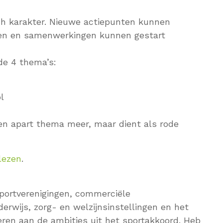
h karakter. Nieuwe actiepunten kunnen
ven en samenwerkingen kunnen gestart
de 4 thema’s:
l
 apart thema meer, maar dient als rode
lezen
.
 sportverenigingen, commerciële
derwijs, zorg- en welzijnsinstellingen en het
veren aan de ambities uit het sportakkoord. Heb