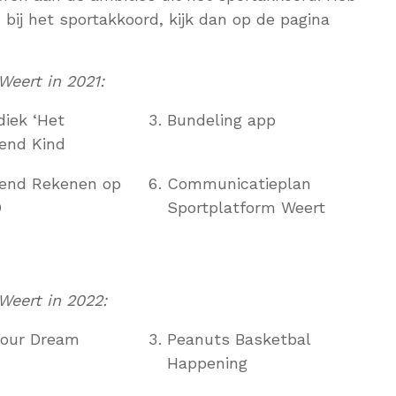
 bij het sportakkoord, kijk dan op de pagina
eert in 2021:
iek ‘Het
Bundeling app
end Kind
end Rekenen op
Communicatieplan
O
Sportplatform Weert
eert in 2022:
Your Dream
Peanuts Basketbal
Happening