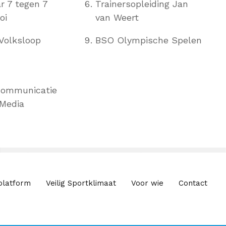
r 7 tegen 7
Trainersopleiding Jan
oi
van Weert
Volksloop
BSO Olympische Spelen
communicatie
Media
platform
Veilig Sportklimaat
Voor wie
Contact