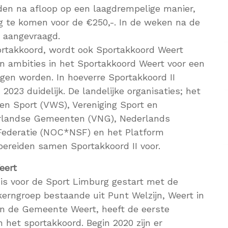
nden na afloop op een laagdrempelige manier,
g te komen voor de €250,-. In de weken na de
s aangevraagd.
ortakkoord, wordt ook Sportakkoord Weert
en ambities in het Sportakkoord Weert voor een
gen worden. In hoeverre Sportakkoord II
2023 duidelijk. De landelijke organisaties; het
 en Sport (VWS), Vereniging Sport en
rlandse Gemeenten (VNG), Nederlands
ederatie (NOC*NSF) en het Platform
reiden samen Sportakkoord II voor.
eert
is voor de Sport Limburg gestart met de
kerngroep bestaande uit Punt Welzijn, Weert in
en de Gemeente Weert, heeft de eerste
het sportakkoord. Begin 2020 zijn er