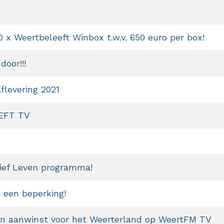
x Weertbeleeft Winbox t.w.v. 650 euro per box!
door!!!
levering 2021
EFT TV
tief Leven programma!
 een beperking!
n aanwinst voor het Weerterland op WeertFM TV