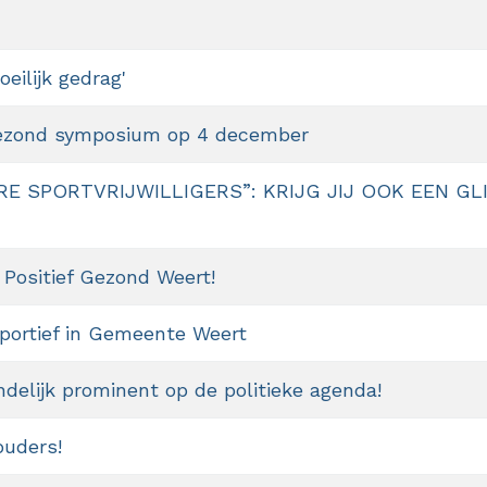
eilijk gedrag'
Gezond symposium op 4 december
E SPORTVRIJWILLIGERS”: KRIJG JIJ OOK EEN G
ositief Gezond Weert!
portief in Gemeente Weert
ndelijk prominent op de politieke agenda!
ouders!