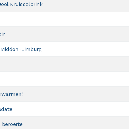
oel Kruisselbrink
ein
n Midden-Limburg
erwarmen!
pdate
 beroerte