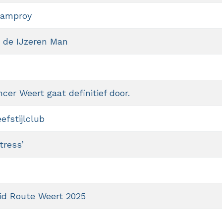
ramproy
 de IJzeren Man
cer Weert gaat definitief door.
efstijlclub
tress’
id Route Weert 2025